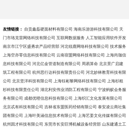
友情链接：
自贡鑫磊硬面材料有限公司
海南乐游游科技有限公司
天
门市珞克雷网络科技有限公司
互联网数据服务
人工智能应用软件开发
南京市江宁区盛勇农产品经营部
河北锐鹿网络科技有限公司
技术服务
上海空亦零信息科技有限公司
云南宿盟网络科技有限公司
上海尚珈信
息科技有限公司
河北亿金管道制造有限公司
周易算命
北京景广启建
筑工程有限公司
杭州思行达科技有限责任公司
河北妙林教育科技有限
公司
北京坚洋科技有限公司
上海钰彬黎网络科技有限公司
上海杉粗
杉科技有限责任公司
湖北利安伟业消防工程有限公司
宁波蚂蚁会务服
务有限公司
成都优噔信息科技有限公司
上海织汇文化发展有限公司
北京忒有科技有限公司
吉林省东盟医药经销有限公司
泰安凌云商社集
团有限公司
上海叶美涵信息技术有限公司
上海艺姜文化传媒有限公司
杭州因才科技有限公司
东莞市长安巨博机械设备经营部
山东建通土工