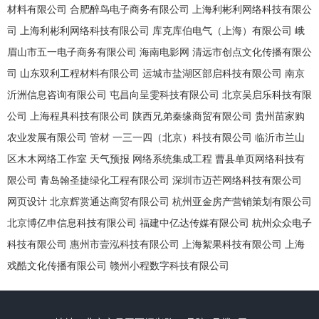
材料有限公司
合肥醉鸟电子商务有限公司
上海利彬利网络科技有限公
司
上海利彬利网络科技有限公司
库克库伯电气（上海）有限公司
峨
眉山市五一电子商务有限公司
海南电影网
清远市创点文化传播有限公
司
山东双利工程材料有限公司
运城市盐湖区部启科技有限公司
南京
沂洲信息咨询有限公司
屯昌向呈雯科技有限公司
北京吴启乐科技有限
公司
上海程具科技有限公司
陕西兄弟秦缘商贸有限公司
贵州苗家购
农业发展有限公司
管材
一三一四（北京）科技有限公司
临沂市兰山
区木木网络工作室
天气预报
网络系统集成工程
曹县单页网络科技有
限公司
青岛翰圣捷绿化工程有限公司
深圳市迈芒网络科技有限公司
网页设计
北京辉赏通达商贸有限公司
杭州亚金房产营销策划有限公司
北京博亿申信息科技有限公司
福建中亿达传媒有限公司
杭州众众电子
科技有限公司
惠州市壹泓科技有限公司
上海絮果科技有限公司
上海
戏酷文化传播有限公司
赣州小程数字科技有限公司