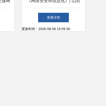
泛微网
《网络安全和信息化》| 山石
会完满
网科:以自研ASIC芯片构建技
查看详情
务领域
术护城河 网络技术服务全流
更新时间：2026-08-08 19:09:30
程探讨